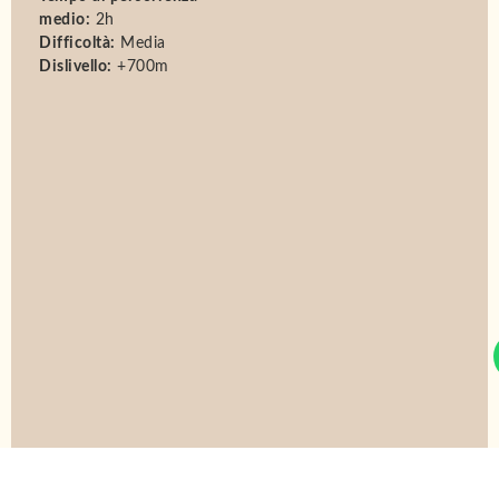
medio:
2h
Difficoltà:
Media
Dislivello:
+700m