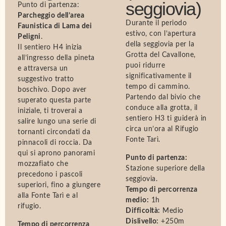
seggiovia)
Punto di partenza:
Parcheggio dell’area
Durante il periodo
Faunistica di Lama dei
estivo, con l’apertura
Peligni
.
della seggiovia per la
Il sentiero H4 inizia
Grotta del Cavallone,
all’ingresso della pineta
puoi ridurre
e attraversa un
significativamente il
suggestivo tratto
tempo di cammino.
boschivo. Dopo aver
Partendo dal bivio che
superato questa parte
conduce alla grotta, il
iniziale, ti troverai a
sentiero H3 ti guiderà in
salire lungo una serie di
circa un’ora al Rifugio
tornanti circondati da
Fonte Tarì.
pinnacoli di roccia. Da
qui si aprono panorami
Punto di partenza:
mozzafiato che
Stazione superiore della
precedono i pascoli
seggiovia.
superiori, fino a giungere
Tempo di percorrenza
alla Fonte Tarì e al
medio:
1h
rifugio.
Difficoltà:
Medio
Dislivello:
+250m
Tempo di percorrenza